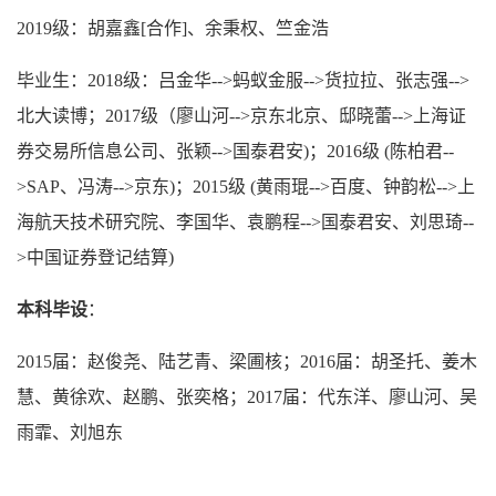
2019级：胡嘉鑫[合作]、余秉权、竺金浩
毕业生：2018级：吕金华-->蚂蚁金服-->货拉拉、张志强-->
北大读博；2017级（廖山河-->京东北京、邸晓蕾-->上海证
券交易所信息公司、张颖-->国泰君安)；2016级 (陈柏君--
>SAP、冯涛-->京东)；2015级 (黄雨琨-->百度、钟韵松-->上
海航天技术研究院、李国华、袁鹏程-->国泰君安、刘思琦--
>中国证券登记结算)
本科毕设
：
2015届：赵俊尧、陆艺青、梁圃核；2016届：胡圣托、姜木
慧、黄徐欢、赵鹏、张奕格；2017届：代东洋、廖山河、吴
雨霏、刘旭东