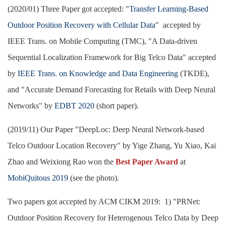
(2020/01) Three
Paper got accepted: "
Transfer Learning-Based
Outdoor Position Recovery with Cellular Data
" accepted by
IEEE Trans. on Mobile Computing (TMC), "
A Data-driven
Sequential Localization Framework for Big Telco Data
" accepted
by
IEEE Trans. on Knowledge and Data Engineering
(TKDE),
and "Accurate Demand Forecasting for Retails with Deep Neural
Networks
" by
EDBT 2020
(short paper).
(2019/11)
Our Paper "DeepLoc: Deep Neural Network-based
Telco Outdoor Location Recovery" by Yige Zhang, Yu Xiao, Kai
Zhao and Weixiong Rao won the
Best Paper Award
at
MobiQuitous 2019
(see the photo).
Two papers got accepted by ACM CIKM 2019: 1) "PRNet:
Outdoor Position Recovery for Heterogenous Telco Data by Deep