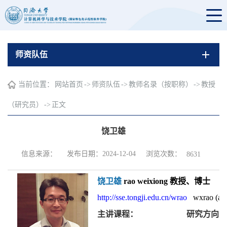
师资队伍
当前位置：
网站首页
->
师资队伍
->
教师名录（按职称）
->
教授
（研究员）
->
正文
饶卫雄
浏览次数：
信息来源：
发布日期：2024-12-04
8631
饶卫雄
rao weixiong 教授、博士
http://sse.tongji.edu.cn/wrao
wxrao (at) 
主讲课程：
研究方向：