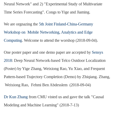
Neural Network" and 2) "Experimental Study of Multivariate
Time Series Forecasting". Congs to Yige and Jiaming.
We are orgnazing the
5th Joint Finland-China-Germany
Workshop on Mobile Networking, Analytics and Edge
Computing
. Welcome to attend the worshop
(
2018-09-04
)
.
One poster paper and one demo paper are accepted by
Sensys
2018
: Deep Neural Network-based Telco Outdoor Localization
(Poster)
by Yige Zhang, Weixiong Rao, Yu Xiao, and Frequent
Pattern-based Trajectory Completion (Demo) by Zhiqiang. Zhang,
Weixiong Rao, Fehmi Ben Abdesslem (
2018-09-04
)
Dr Kun Zhang
from CMU visted us and gave the talk "Causal
Modeling and Machine Learning
"
(
2018-7-13)