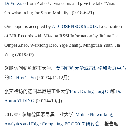
Dr Yu Xiao
from
Aalto U. visited us and give the talk "
Visual
Crowdsourcing for Smart Mobility
"
(
2018-6-21)
One paper is accepted by
ALGOSENSORS 2018:
Localization
of MR Records with Missing RSSI Information by Jinhua Lv,
Qinpei Zhao, Weixiong Rao, Yige Zhang, Mingxuan Yuan, Jia
Zeng (2018-07)
赵鹏访问
纽约城市大学、
美国纽约大学城市科学和发展中心
的
Dr.
Huy T. Vo
(2017年11-12月).
张奕格访问德国慕尼黑工业大学
Prof. Dr.-Ing. Jörg Ott
和
Dr.
Aaron Yi DING
(2017年10
月
).
2017/09: 参加德国慕尼黑工业大学
"Mobile Networking,
Analytics and Edge Computing"FGC 2017 研讨会
，报告题