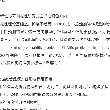
力。
I可解释性与可预报性研究方面形成特色方向
报性理论基础上，扩展了经典CNOP方法，提出面向AI模型的
事件预测结果。这一方向推动了“AI模型不仅用于预报，也用
等期刊，并获得国际同行积极评价，多篇论文入选 ESI高被引论文，并获评 Wil
rst kind of predictability problem of El Niño predictions i
NSO事件的第一类可预报性问题，揭示了若干新型最优初始扰动及
天气气候可预报性研究提供了重要方向。
理-数据融合建模方面形成稳定积累
让AI模型更符合物理规律、更可信、更具泛化能力”，构建了多
相关高影响事件预测中取得较好效果。相关工作涵盖：
下的深度学习预测模型；