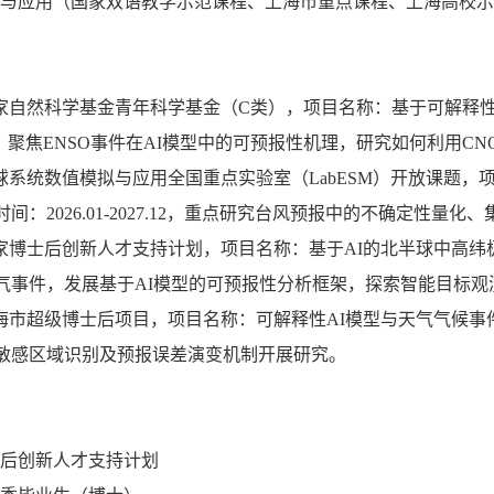
与应用（国家双语教学示范课程、上海市重点课程、上海高校示
研] 国家自然科学基金青年科学基金（C类），项目名称：基于可解释
2027.12，聚焦ENSO事件在AI模型中的可预报性机理，研究如何利
研] 地球系统数值模拟与应用全国重点实验室（LabESM）开放课
间：2026.01-2027.12，重点研究台风预报中的不确定性量
] 国家博士后创新人才支持计划，项目名称：基于AI的北半球中高纬极端
气事件，发展基于AI模型的可预报性分析框架，探索智能目标观
] 上海市超级博士后项目，项目名称：可解释性AI模型与天气气候事件的可
敏感区域识别及预报误差演变机制开展研究。
博士后创新人才支持计划