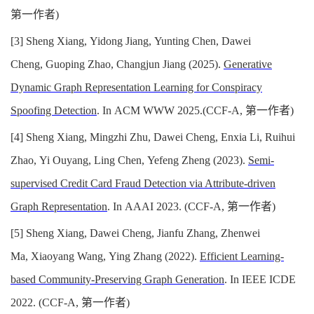
第一作者)
[3] Sheng Xiang, Yidong Jiang, Yunting Chen, Dawei
Cheng, Guoping Zhao, Changjun Jiang (2025).
Generative
Dynamic Graph Representation Learning for Conspiracy
Spoofing Detection
. In
ACM WWW 2025
.(CCF-A, 第一作者)
[4] Sheng Xiang, Mingzhi Zhu, Dawei Cheng, Enxia Li, Ruihui
Zhao, Yi Ouyang, Ling Chen, Yefeng Zheng (2023).
Semi-
supervised Credit Card Fraud Detection via Attribute-driven
Graph Representation
. In
AAAI 2023. (CCF-A, 第一作者)
[5]
Sheng Xiang, Dawei Cheng, Jianfu Zhang, Zhenwei
Ma, Xiaoyang Wang, Ying Zhang (2022).
Efficient Learning-
based Community-Preserving Graph Generation
. In
IEEE ICDE
2022. (CCF-A, 第一作者)