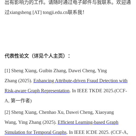
出有影响力的工作。请随时通过电子邮件与我联系。欢迎通
过xiangsheng [AT] tongji.edu.cn联系我！
代表性论文（详见个人主页）：
[1] Sheng Xiang, Guibin Zhang, Dawei Cheng, Ying
Zhang (2025).
Enhancing Attribute-driven Fraud Detection with
Risk-aware Graph Representation
. In
IEEE TKDE 2025
.(CCF-
A, 第一作者)
[2] Sheng Xiang, Chenhao Xu, Dawei Cheng, Xiaoyang
Wang, Ying Zhang (2025).
Efficient Learning-based Graph
Simulation for Temporal Graphs
. In
IEEE ICDE 2025
. (CCF-A,